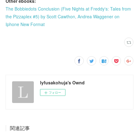
Other ebooks:
The Bobbiedots Conclusion (Five Nights at Freddy's: Tales from
the Pizzaplex #5) by Scott Cawthon, Andrea Waggener on
Iphone New Format
lyfusakohuja's Ownd
フォロー
関連記事