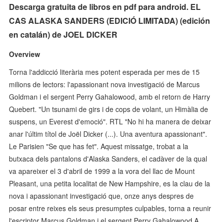
Descarga gratuita de libros en pdf para android. EL
CAS ALASKA SANDERS (EDICIÓ LIMITADA) (edición
en catalán) de JOEL DICKER
Overview
Torna l'addicció literària mes potent esperada per mes de 15
milions de lectors: l'apassionant nova investigació de Marcus
Goldman i el sergent Perry Gahalowood, amb el retorn de Harry
Quebert. "Un tsunami de girs i de cops de volant, un Himàlia de
suspens, un Everest d'emoció". RTL "No hi ha manera de deixar
anar l'últim títol de Joël Dicker (...). Una aventura apassionant".
Le Parisien "Se que has fet". Aquest missatge, trobat a la
butxaca dels pantalons d'Alaska Sanders, el cadàver de la qual
va apareixer el 3 d'abril de 1999 a la vora del llac de Mount
Pleasant, una petita localitat de New Hampshire, es la clau de la
nova i apassionant investigació que, onze anys despres de
posar entre reixes els seus presumptes culpables, torna a reunir
l'escriptor Marcus Goldman i el sergent Perry Gahalowood.A