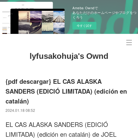
Ameba Owndで
あなただけのホームページやブログをつ
くろう
今すぐ試す
lyfusakohuja's Ownd
{pdf descargar} EL CAS ALASKA
SANDERS (EDICIÓ LIMITADA) (edición en
catalán)
2024.01.18 08:52
EL CAS ALASKA SANDERS (EDICIÓ
LIMITADA) (edición en catalán) de JOEL