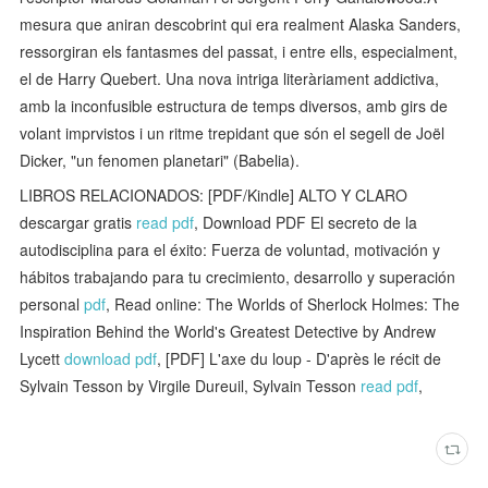
mesura que aniran descobrint qui era realment Alaska Sanders,
ressorgiran els fantasmes del passat, i entre ells, especialment,
el de Harry Quebert. Una nova intriga literàriament addictiva,
amb la inconfusible estructura de temps diversos, amb girs de
volant imprvistos i un ritme trepidant que són el segell de Joël
Dicker, "un fenomen planetari" (Babelia).
LIBROS RELACIONADOS: [PDF/Kindle] ALTO Y CLARO
descargar gratis
read pdf
, Download PDF El secreto de la
autodisciplina para el éxito: Fuerza de voluntad, motivación y
hábitos trabajando para tu crecimiento, desarrollo y superación
personal
pdf
, Read online: The Worlds of Sherlock Holmes: The
Inspiration Behind the World's Greatest Detective by Andrew
Lycett
download pdf
, [PDF] L'axe du loup - D'après le récit de
Sylvain Tesson by Virgile Dureuil, Sylvain Tesson
read pdf
,