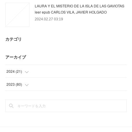
LAURA Y EL MISTERIO DE LA ISLA DE LAS GAVIOTAS
leer epub CARLOS VILA, JAVIER HOLGADO
2024.02.27 03:19
カテゴリ
アーカイブ
2024
(
21
)
(
9
)
2023
(
80
)
(
12
)
(
6
)
(
21
)
(
30
)